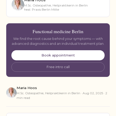
M.Sc. Osteopathie, Heilpraktikerin in Berlin
heal. Praxis Berlin Mitte
Functional medicine Berlin
We find the root cause behind your symptoms — with
advanced diagnostics and an individual treatment plan.
Book appointment
Free intro call
Maria Hoos
M.Sc. Osteopathie, Heilpraktikerin in Berlin · Aug 02, 2025 · 2
min read