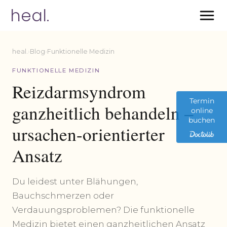
heal.
heal.
›
Blog
›
Funktionelle Medizin
FUNKTIONELLE MEDIZIN
Reizdarmsyndrom
Termin
ganzheitlich behandeln –
online
buchen
ursachen-orientierter
Ansatz
Du leidest unter Blähungen,
Bauchschmerzen oder
Verdauungsproblemen? Die funktionelle
Medizin bietet einen ganzheitlichen Ansatz