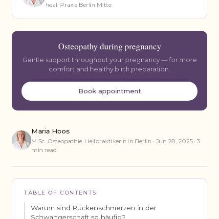
heal. Praxis Berlin Mitte
Osteopathy during pregnancy
Gentle support throughout your pregnancy — for more
comfort and healthy birth preparation.
Book appointment
Maria Hoos
M.Sc. Osteopathie, Heilpraktikerin in Berlin · Jun 28, 2025 · 3
min read
TABLE OF CONTENTS
Warum sind Rückenschmerzen in der
Schwangerschaft so häufig?