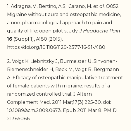
1. Adragna, V., Bertino, A.S., Carano, M.
et al.
O052.
Migraine without aura and osteopathic medicine,
a non-pharmacological approach to pain and
quality of life: open pilot study.
J Headache Pain
16
(Suppl 1), A180 (2015).
https://doi.org/10.1186/1129-2377-16-S1-A180
2. Voigt K, Liebnitzky J, Burmeister U, Sihvonen-
Riemenschneider H, Beck M, Voigt R, Bergmann
A. Efficacy of osteopathic manipulative treatment
of female patients with migraine: results of a
randomized controlled trial. J Altern
Complement Med. 2011 Mar;17(3):225-30. doi:
10.1089/acm.2009.0673. Epub 2011 Mar 8. PMID:
21385086.