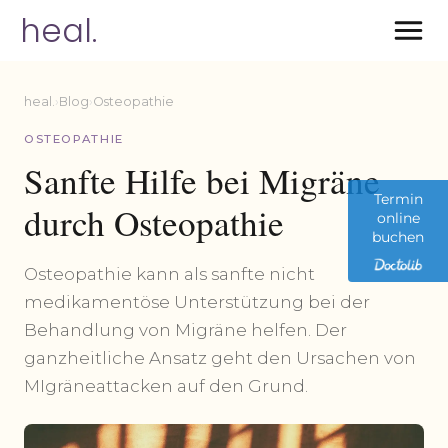
heal.
heal.
›
Blog
›
Osteopathie
OSTEOPATHIE
Sanfte Hilfe bei Migräne
Termin
durch Osteopathie
online
buchen
Osteopathie kann als sanfte nicht
medikamentöse Unterstützung bei der
Behandlung von Migräne helfen. Der
ganzheitliche Ansatz geht den Ursachen von
MIgräneattacken auf den Grund.