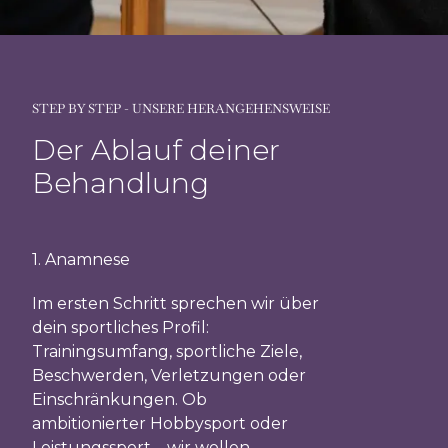
STEP BY STEP - UNSERE HERANGEHENSWEISE
Der Ablauf deiner
Behandlung
1. Anamnese
2. Funktion
Beweglichke
Im ersten Schritt sprechen wir über
Dysbalance
dein sportliches Profil:
Trainingsumfang, sportliche Ziele,
Wir unters
Beschwerden, Verletzungen oder
Bewegungs
Einschränkungen. Ob
Gelenkfunk
ambitionierter Hobbysport oder
Muskelspan
Leistungssport – wir wollen
osteopathis